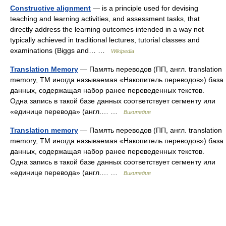
Constructive alignment
— is a principle used for devising
teaching and learning activities, and assessment tasks, that
directly address the learning outcomes intended in a way not
typically achieved in traditional lectures, tutorial classes and
examinations (Biggs and… …
Wikipedia
Translation Memory
— Память переводов (ПП, англ. translation
memory, TM иногда называемая «Накопитель переводов») база
данных, содержащая набор ранее переведенных текстов.
Одна запись в такой базе данных соответствует сегменту или
«единице перевода» (англ.… …
Википедия
Translation memory
— Память переводов (ПП, англ. translation
memory, TM иногда называемая «Накопитель переводов») база
данных, содержащая набор ранее переведенных текстов.
Одна запись в такой базе данных соответствует сегменту или
«единице перевода» (англ.… …
Википедия